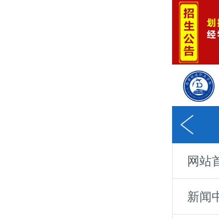
网站
新闻