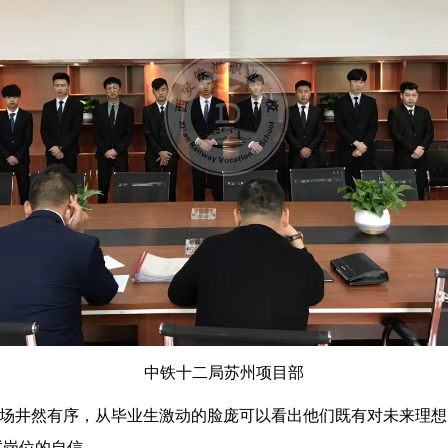
中铁十二局苏州项目部
井然有序，从毕业生激动的脸庞可以看出他们既有对未来理想
试岗位的自信。